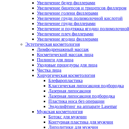
Увеличение бедер филлерами
Увеличение бицепсов и трицепсов филлером
Увеличение голени филлерами
Увеличение груди полимолочной кислотой
Увеличение груди филлерами
Увеличение и подтяжка ягодиц полимолочно
Увеличение плеч филлерами
Увеличение ягодиц филлерами
Эстетическая косметология
Лимфодренажный массаж
Косметический массаж лица
Пилинги для лица
Уходовые процедуры для лица
Чистка лица
Хирургическая косметология
Блефаропластика
Классическая липосакция подбородка
Лазерная липосакция
Лазерная липосакция подбородка
Пластика носа без операции
Эндолифтинг на аппарате Lasemar
Мужская косметология
Ботокс для мужчин
Контурная пластика для мужчин
Липолитики для мужчин