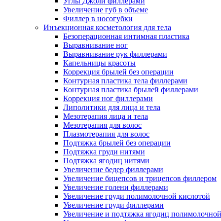
Углы Джоли филлерами
Увеличение губ в объеме
Филлер в носогубки
Инъекционная косметология для тела
Безоперационная интимная пластика
Выравнивание ног
Выравнивание рук филлерами
Капельницы красоты
Коррекция брылей без операции
Контурная пластика тела филлерами
Контурная пластика брылей филлерами
Коррекция ног филлерами
Липолитики для лица и тела
Мезотерапия лица и тела
Мезотерапия для волос
Плазмотерапия для волос
Подтяжка брылей без операции
Подтяжка груди нитями
Подтяжка ягодиц нитями
Увеличение бедер филлерами
Увеличение бицепсов и трицепсов филлером
Увеличение голени филлерами
Увеличение груди полимолочной кислотой
Увеличение груди филлерами
Увеличение и подтяжка ягодиц полимолочно