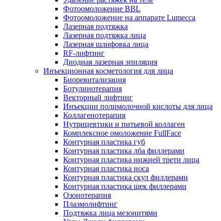
Фотоомоложение BBL
Фотоомоложение на аппарате Lumecca
Лазерная подтяжка
Лазерная подтяжка лица
Лазерная шлифовка лица
RF-лифтинг
Диодная лазерная эпиляция
Инъекционная косметология для лица
Биоревитализация
Ботулинотерапия
Векторный лифтинг
Инъекции полимолочной кислоты для лица
Коллагенотерапия
Нутрицевтики и питьевой коллаген
Комплексное омоложение FullFace
Контурная пластика губ
Контурная пластика лба филлерами
Контурная пластика нижней трети лица
Контурная пластика носа
Контурная пластика скул филлерами
Контурная пластика щек филлерами
Озонотерапия
Плазмолифтинг
Подтяжка лица мезонитями