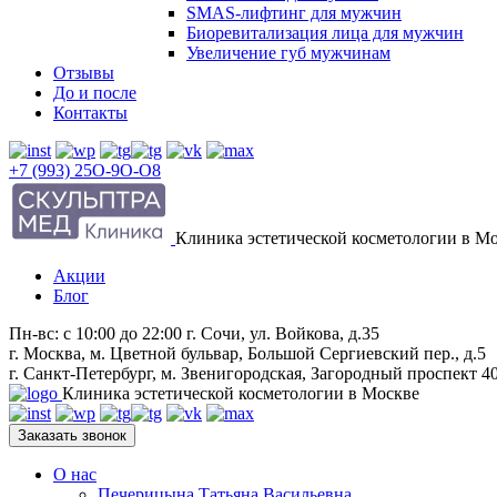
SMAS-лифтинг для мужчин
Биоревитализация лица для мужчин
Увеличение губ мужчинам
Отзывы
До и после
Контакты
+7 (993) 25O-9O-O8
Клиника эстетической косметологии в М
Акции
Блог
Пн-вс: с 10:00 до 22:00
г. Сочи, ул. Войкова, д.35
г. Москва,
м
. Цветной бульвар, Большой Сергиевский пер., д.5
г. Санкт-Петербург,
м
. Звенигородская, Загородный проспект 4
Клиника эстетической косметологии в Москве
Заказать звонок
О нас
Печерицына Татьяна Васильевна