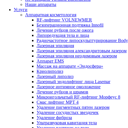
Наши аппараты
Услуги
Аппаратная косметология
RF-лифтинг VOLNEWMER
Безоперационная подтяжка Innofil
Лечение рубцов после ожога
Липоредукция тела и лица
Радиочастотное липоскульптурирование Body 
Лазерная эпиляция
Лазерная эпиляция александритовым лазером
Лазерная эпиляция неодимовым лазером
Аппарат EMS
Массаж на аппарате «Эндосфера»
Криолиполиз
Лазерный липолиз
Лазерный эндолифтинг лица Lasemar
Лазерное интимное омоложение
Лечение рубцов и шрамов
Микроигольчатый RF-лифтинг Морфеус 8
Смас лифтинг MPT 4
Удаление пигментных пятен лазером
Удаление сосудистых звездочек
Удаление фиброза
Ультразвуковая кавитация тела
Удаление растяжек на теле