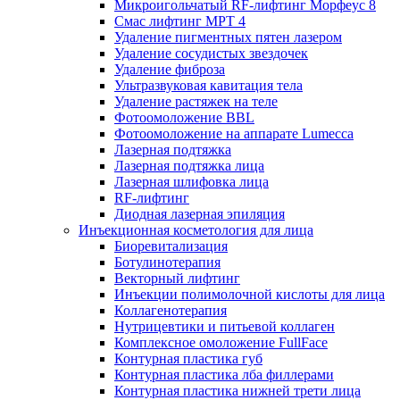
Микроигольчатый RF-лифтинг Морфеус 8
Смас лифтинг MPT 4
Удаление пигментных пятен лазером
Удаление сосудистых звездочек
Удаление фиброза
Ультразвуковая кавитация тела
Удаление растяжек на теле
Фотоомоложение BBL
Фотоомоложение на аппарате Lumecca
Лазерная подтяжка
Лазерная подтяжка лица
Лазерная шлифовка лица
RF-лифтинг
Диодная лазерная эпиляция
Инъекционная косметология для лица
Биоревитализация
Ботулинотерапия
Векторный лифтинг
Инъекции полимолочной кислоты для лица
Коллагенотерапия
Нутрицевтики и питьевой коллаген
Комплексное омоложение FullFace
Контурная пластика губ
Контурная пластика лба филлерами
Контурная пластика нижней трети лица