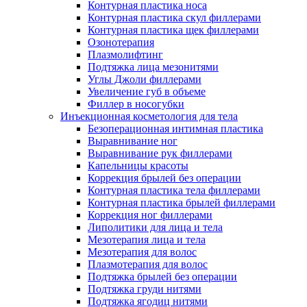
Контурная пластика носа
Контурная пластика скул филлерами
Контурная пластика щек филлерами
Озонотерапия
Плазмолифтинг
Подтяжка лица мезонитями
Углы Джоли филлерами
Увеличение губ в объеме
Филлер в носогубки
Инъекционная косметология для тела
Безоперационная интимная пластика
Выравнивание ног
Выравнивание рук филлерами
Капельницы красоты
Коррекция брылей без операции
Контурная пластика тела филлерами
Контурная пластика брылей филлерами
Коррекция ног филлерами
Липолитики для лица и тела
Мезотерапия лица и тела
Мезотерапия для волос
Плазмотерапия для волос
Подтяжка брылей без операции
Подтяжка груди нитями
Подтяжка ягодиц нитями