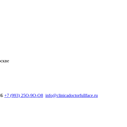
оскве
0Б
+7 (993) 25O-9O-O8
info@clinicadoctorfullface.ru