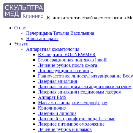
Клиника эстетической косметологии в М
О нас
Печерицына Татьяна Васильевна
Наши аппараты
Услуги
Аппаратная косметология
RF-лифтинг VOLNEWMER
Безоперационная подтяжка Innofil
Лечение рубцов после ожога
Липоредукция тела и лица
Радиочастотное липоскульптурирование Body 
Лазерная эпиляция
Лазерная эпиляция александритовым лазером
Лазерная эпиляция неодимовым лазером
Аппарат EMS
Массаж на аппарате «Эндосфера»
Криолиполиз
Лазерный липолиз
Лазерный эндолифтинг лица Lasemar
Лазерное интимное омоложение
Лечение рубцов и шрамов