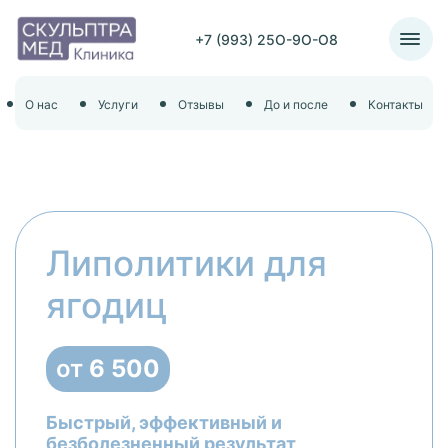
+7 (993) 25O-9O-O8
О нас
Услуги
Отзывы
До и после
Контакты
Липолитики для
ягодиц
от
6 500
Быстрый, эффективный и
безболезненный результат