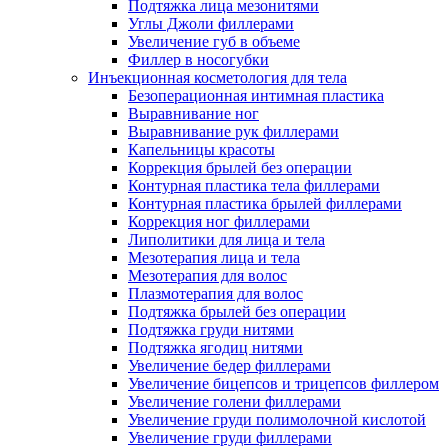
Подтяжка лица мезонитями
Углы Джоли филлерами
Увеличение губ в объеме
Филлер в носогубки
Инъекционная косметология для тела
Безоперационная интимная пластика
Выравнивание ног
Выравнивание рук филлерами
Капельницы красоты
Коррекция брылей без операции
Контурная пластика тела филлерами
Контурная пластика брылей филлерами
Коррекция ног филлерами
Липолитики для лица и тела
Мезотерапия лица и тела
Мезотерапия для волос
Плазмотерапия для волос
Подтяжка брылей без операции
Подтяжка груди нитями
Подтяжка ягодиц нитями
Увеличение бедер филлерами
Увеличение бицепсов и трицепсов филлером
Увеличение голени филлерами
Увеличение груди полимолочной кислотой
Увеличение груди филлерами