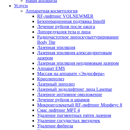
Наши аппараты
Услуги
Аппаратная косметология
RF-лифтинг VOLNEWMER
Безоперационная подтяжка Innofil
Лечение рубцов после ожога
Липоредукция тела и лица
Радиочастотное липоскульптурирование
Body Tite
Лазерная эпиляция
Лазерная эпиляция александритовым
лазером
Лазерная эпиляция неодимовым лазером
Аппарат EMS
Массаж на аппарате «Эндосфера»
Криолиполиз
Лазерный липолиз
Лазерный эндолифтинг лица Lasemar
Лазерное интимное омоложение
Лечение рубцов и шрамов
Микроигольчатый RF-лифтинг Морфеус 8
Смас лифтинг MPT 4
Удаление пигментных пятен лазером
Удаление сосудистых звездочек
Удаление фиброза