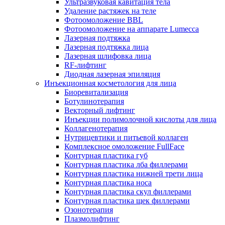
Ультразвуковая кавитация тела
Удаление растяжек на теле
Фотоомоложение BBL
Фотоомоложение на аппарате Lumecca
Лазерная подтяжка
Лазерная подтяжка лица
Лазерная шлифовка лица
RF-лифтинг
Диодная лазерная эпиляция
Инъекционная косметология для лица
Биоревитализация
Ботулинотерапия
Векторный лифтинг
Инъекции полимолочной кислоты для лица
Коллагенотерапия
Нутрицевтики и питьевой коллаген
Комплексное омоложение FullFace
Контурная пластика губ
Контурная пластика лба филлерами
Контурная пластика нижней трети лица
Контурная пластика носа
Контурная пластика скул филлерами
Контурная пластика щек филлерами
Озонотерапия
Плазмолифтинг