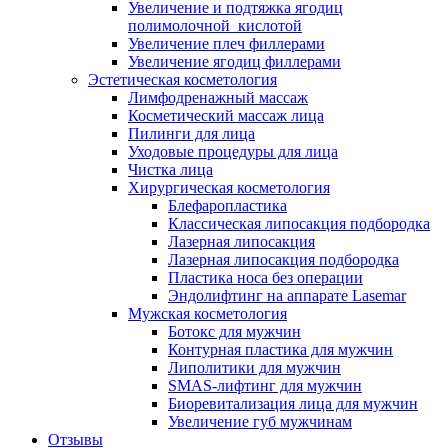
Увеличение и подтяжка ягодиц
полимолочной кислотой
Увеличение плеч филлерами
Увеличение ягодиц филлерами
Эстетическая косметология
Лимфодренажный массаж
Косметический массаж лица
Пилинги для лица
Уходовые процедуры для лица
Чистка лица
Хирургическая косметология
Блефаропластика
Классическая липосакция подбородка
Лазерная липосакция
Лазерная липосакция подбородка
Пластика носа без операции
Эндолифтинг на аппарате Lasemar
Мужская косметология
Ботокс для мужчин
Контурная пластика для мужчин
Липолитики для мужчин
SMAS-лифтинг для мужчин
Биоревитализация лица для мужчин
Увеличение губ мужчинам
Отзывы