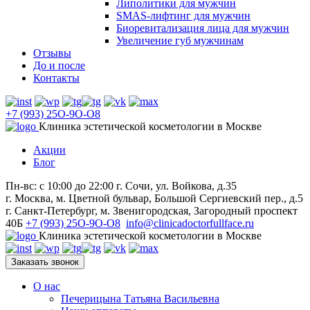
Липолитики для мужчин
SMAS-лифтинг для мужчин
Биоревитализация лица для мужчин
Увеличение губ мужчинам
Отзывы
До и после
Контакты
+7 (993) 25O-9O-O8
Клиника эстетической косметологии в Москве
Акции
Блог
Пн-вс: с 10:00 до 22:00
г. Сочи, ул. Войкова, д.35
г. Москва,
м
. Цветной бульвар, Большой Сергиевский пер., д.5
г. Санкт-Петербург,
м
. Звенигородская, Загородный проспект
40Б
+7 (993) 25O-9O-O8
info@clinicadoctorfullface.ru
Клиника эстетической косметологии в Москве
Заказать звонок
О нас
Печерицына Татьяна Васильевна