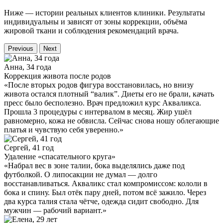
Ниже — истории реальных клиентов клиники. Результаты
индивидуальны и зависят от зоны коррекции, объёма
жировой ткани и соблюдения рекомендаций врача.
Previous
Next
Анна, 34 года
Коррекция живота после родов
«После вторых родов фигура восстановилась, но внизу
живота остался плотный “валик”. Диеты его не брали, качать
пресс было бесполезно. Врач предложил курс Акваликса.
Прошла 3 процедуры с интервалом в месяц. Жир ушёл
равномерно, кожа не обвисла. Сейчас снова ношу облегающие
платья и чувствую себя уверенно.»
Сергей, 41 год
Удаление «спасательного круга»
«Набрал вес в зоне талии, бока выделялись даже под
футболкой. О липосакции не думал — долго
восстанавливаться. Акваликс стал компромиссом: кололи в
бока и спину. Был отёк пару дней, потом всё зажило. Через
два курса талия стала чётче, одежда сидит свободно. Для
мужчин — рабочий вариант.»