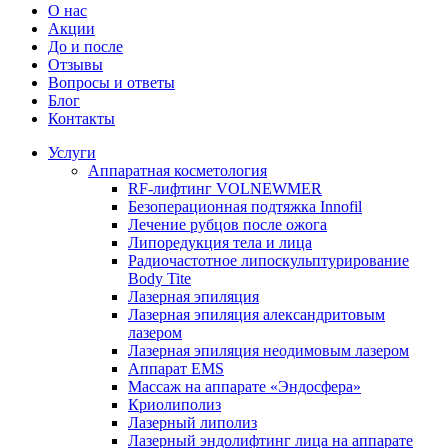
О нас
Акции
До и после
Отзывы
Вопросы и ответы
Блог
Контакты
Услуги
Аппаратная косметология
RF-лифтинг VOLNEWMER
Безоперационная подтяжка Innofil
Лечение рубцов после ожога
Липоредукция тела и лица
Радиочастотное липоскульптурирование
Body Tite
Лазерная эпиляция
Лазерная эпиляция александритовым
лазером
Лазерная эпиляция неодимовым лазером
Аппарат EMS
Массаж на аппарате «Эндосфера»
Криолиполиз
Лазерный липолиз
Лазерный эндолифтинг лица на аппарате