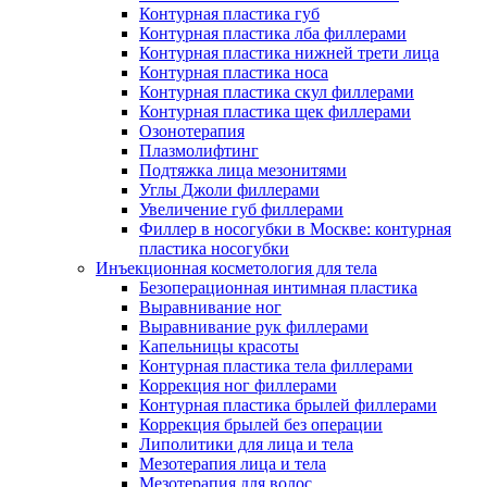
Контурная пластика губ
Контурная пластика лба филлерами
Контурная пластика нижней трети лица
Контурная пластика носа
Контурная пластика скул филлерами
Контурная пластика щек филлерами
Озонотерапия
Плазмолифтинг
Подтяжка лица мезонитями
Углы Джоли филлерами
Увеличение губ филлерами
Филлер в носогубки в Москве: контурная
пластика носогубки
Инъекционная косметология для тела
Безоперационная интимная пластика
Выравнивание ног
Выравнивание рук филлерами
Капельницы красоты
Контурная пластика тела филлерами
Коррекция ног филлерами
Контурная пластика брылей филлерами
Коррекция брылей без операции
Липолитики для лица и тела
Мезотерапия лица и тела
Мезотерапия для волос