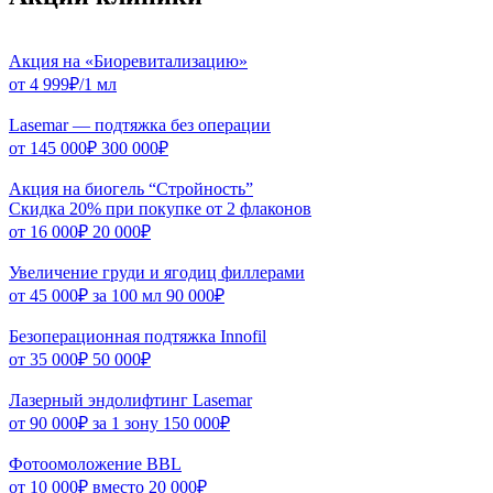
Акция на «Биоревитализацию»
от
4 999₽/1 мл
Lasemar — подтяжка без операции
от
145 000₽
300 000₽
Акция на биогель “Стройность”
Скидка 20% при покупке от 2 флаконов
от
16 000₽
20 000₽
Увеличение груди и ягодиц филлерами
от
45 000₽
за 100 мл
90 000₽
Безоперационная подтяжка Innofil
от
35 000₽
50 000₽
Лазерный эндолифтинг Lasemar
от
90 000₽
за 1 зону
150 000₽
Фотоомоложение BBL
от
10 000₽
вместо
20 000₽