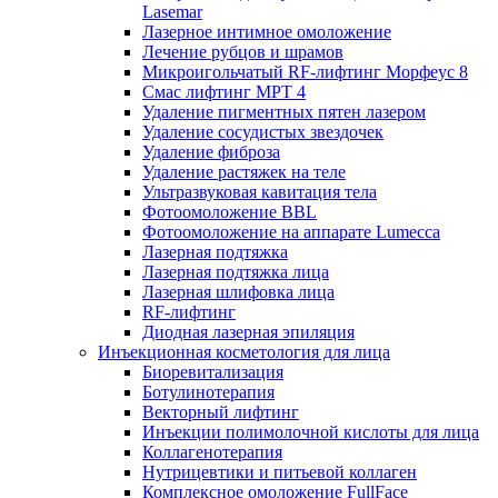
Lasemar
Лазерное интимное омоложение
Лечение рубцов и шрамов
Микроигольчатый RF-лифтинг Морфеус 8
Смас лифтинг MPT 4
Удаление пигментных пятен лазером
Удаление сосудистых звездочек
Удаление фиброза
Удаление растяжек на теле
Ультразвуковая кавитация тела
Фотоомоложение BBL
Фотоомоложение на аппарате Lumecca
Лазерная подтяжка
Лазерная подтяжка лица
Лазерная шлифовка лица
RF-лифтинг
Диодная лазерная эпиляция
Инъекционная косметология для лица
Биоревитализация
Ботулинотерапия
Векторный лифтинг
Инъекции полимолочной кислоты для лица
Коллагенотерапия
Нутрицевтики и питьевой коллаген
Комплексное омоложение FullFace