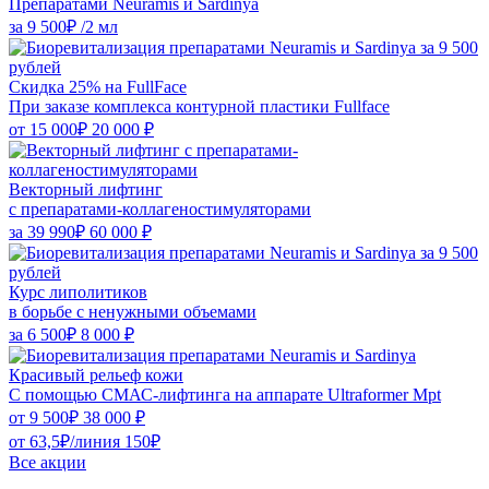
Препаратами Neuramis и Sardinya
за
9 500₽
/2 мл
Скидка 25% на FullFace
При заказе комплекса контурной пластики Fullface
от
15 000₽
20 000 ₽
Векторный лифтинг
с препаратами-коллагеностимуляторами
за
39 990₽
60 000 ₽
Курс липолитиков
в борьбе с ненужными объемами
за
6 500₽
8 000 ₽
Красивый рельеф кожи
C помощью СМАС-лифтинга на аппарате Ultraformer Mpt
от
9 500₽
38 000 ₽
от
63,5₽
/линия
150₽
Все акции