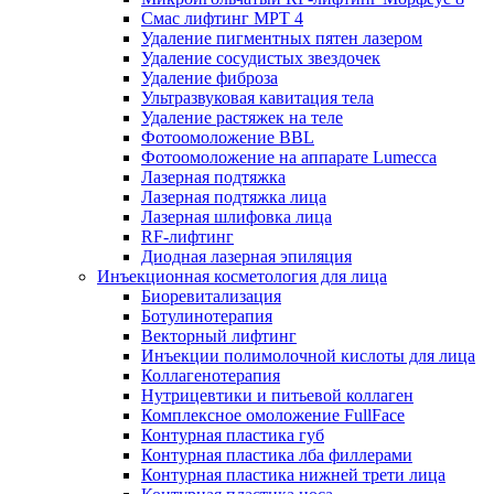
Смас лифтинг MPT 4
Удаление пигментных пятен лазером
Удаление сосудистых звездочек
Удаление фиброза
Ультразвуковая кавитация тела
Удаление растяжек на теле
Фотоомоложение BBL
Фотоомоложение на аппарате Lumecca
Лазерная подтяжка
Лазерная подтяжка лица
Лазерная шлифовка лица
RF-лифтинг
Диодная лазерная эпиляция
Инъекционная косметология для лица
Биоревитализация
Ботулинотерапия
Векторный лифтинг
Инъекции полимолочной кислоты для лица
Коллагенотерапия
Нутрицевтики и питьевой коллаген
Комплексное омоложение FullFace
Контурная пластика губ
Контурная пластика лба филлерами
Контурная пластика нижней трети лица