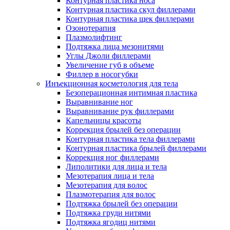
Контурная пластика носа
Контурная пластика скул филлерами
Контурная пластика щек филлерами
Озонотерапия
Плазмолифтинг
Подтяжка лица мезонитями
Углы Джоли филлерами
Увеличение губ в объеме
Филлер в носогубки
Инъекционная косметология для тела
Безоперационная интимная пластика
Выравнивание ног
Выравнивание рук филлерами
Капельницы красоты
Коррекция брылей без операции
Контурная пластика тела филлерами
Контурная пластика брылей филлерами
Коррекция ног филлерами
Липолитики для лица и тела
Мезотерапия лица и тела
Мезотерапия для волос
Плазмотерапия для волос
Подтяжка брылей без операции
Подтяжка груди нитями
Подтяжка ягодиц нитями