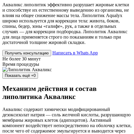
Акваликс липолитик эффективно разрушает жировые клетки
и способствуе их естественному выведению из организма, не
влияя на общее снижение массы тела. Липолитик Aqualyx
широко используется для коррекции тела: живота, боков,
спины, бедер, зоны «галифе», рук, а также в отдельных
случаях — для коррекции подбородка. Липолитик Акваликс
для лица применяется строго по показаниям и только при
достаточной толщине жировой складки.
Написать в Whats App
Получить консультацию
Не более 30 минут
Время процедуры
Показать ещё
+0
Механизм действия и состав
липолитика Акваликс
Акваликс содержит химически модифицированный
дезоксихолат натрия — соль желчной кислоты, разрушающую
мембраны жировых клеток (адипоцитов). Активный
компонент воздействует непосредственно на оболочку клетки,
после чего её содержимое эмульгируется и выводится через