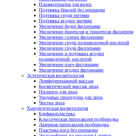
Плазмотерапия для волос
Подтяжка брылей без операции
Подтяжка груди нитями
Подтяжка ягодиц нитями
Увеличение бедер филлерами
Увеличение бицепсов и трицепсов филлером
Увеличение голени филлерами
Увеличение груди полимолочной кислотой
Увеличение груди филлерами
Увеличение и подтяжка ягодиц
полимолочной кислотой
Увеличение плеч филлерами
Увеличение ягодиц филлерами
Эстетическая косметология
Лимфодренажный массаж
Косметический массаж лица
Пилинги для лица
Уходовые процедуры для лица
Чистка лица
Хирургическая косметология
Блефаропластика
Классическая липосакция подбородка
Лазерная липосакция подбородка
Пластика носа без операции
Эндолифтинг на аппарате Lasemar