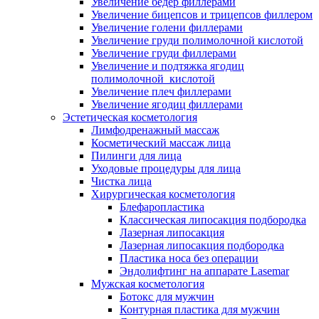
Увеличение бедер филлерами
Увеличение бицепсов и трицепсов филлером
Увеличение голени филлерами
Увеличение груди полимолочной кислотой
Увеличение груди филлерами
Увеличение и подтяжка ягодиц
полимолочной кислотой
Увеличение плеч филлерами
Увеличение ягодиц филлерами
Эстетическая косметология
Лимфодренажный массаж
Косметический массаж лица
Пилинги для лица
Уходовые процедуры для лица
Чистка лица
Хирургическая косметология
Блефаропластика
Классическая липосакция подбородка
Лазерная липосакция
Лазерная липосакция подбородка
Пластика носа без операции
Эндолифтинг на аппарате Lasemar
Мужская косметология
Ботокс для мужчин
Контурная пластика для мужчин