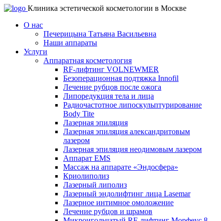
Клиника эстетической косметологии в Москве
О нас
Печерицына Татьяна Васильевна
Наши аппараты
Услуги
Аппаратная косметология
RF-лифтинг VOLNEWMER
Безоперационная подтяжка Innofil
Лечение рубцов после ожога
Липоредукция тела и лица
Радиочастотное липоскульптурирование
Body Tite
Лазерная эпиляция
Лазерная эпиляция александритовым
лазером
Лазерная эпиляция неодимовым лазером
Аппарат EMS
Массаж на аппарате «Эндосфера»
Криолиполиз
Лазерный липолиз
Лазерный эндолифтинг лица Lasemar
Лазерное интимное омоложение
Лечение рубцов и шрамов
Микроигольчатый RF-лифтинг Морфеус 8