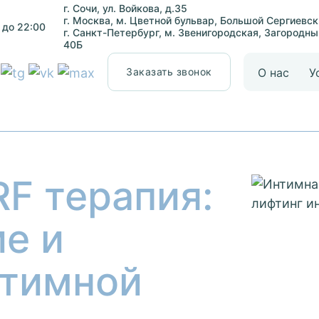
г. Сочи, ул. Войкова, д.35
г. Москва,
м
. Цветной бульвар, Большой Сергиевски
0 до 22:00
г. Санкт-Петербург,
м
. Звенигородская, Загородны
40Б
О нас
У
Заказать звонок
F терапия:
е и
нтимной