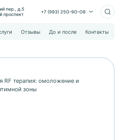
й пер., д.5
+7 (993) 25O-9O-O8
й проспект
слуги
Отзывы
До и после
Контакты