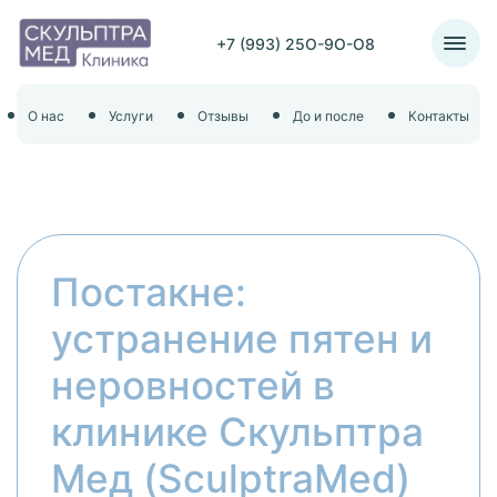
+7 (993) 25O-9O-O8
О нас
Услуги
Отзывы
До и после
Контакты
Постакне:
устранение пятен и
неровностей в
клинике Скульптра
Мед (SculptraMed)