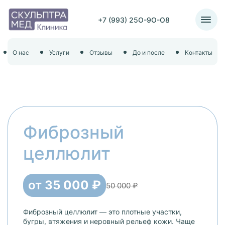
+7 (993) 25O-9O-O8
О нас
Услуги
Отзывы
До и после
Контакты
Фиброзный
целлюлит
от
35 000 ₽
50 000 ₽
Фиброзный целлюлит — это плотные участки,
бугры, втяжения и неровный рельеф кожи. Чаще